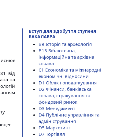
Вступ для здобуття ступеня
БАКАЛАВРА
B9 Історія та археологія
B13 Бібліотечна,
інформаційна та архівна
ійснює
справа
C1 Економіка та міжнародні
81 від
економічні відносини
вана на
D1 Облік і оподаткування
ологій
D2 Фінанси, банківська
ванням
справа, страхування та
фондовий ринок
D3 Менеджмент
уту
D4 Публічне управління та
адміністрування
роцес
D5 Маркетинг
D7 Торгівля