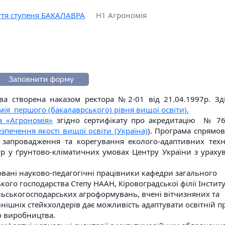
ття ступеня БАКАЛАВРА
H1 Агрономія
Заповнити форму
ва створена наказом ректора №2-01 від 21.04.1997р. Зд
ія першого (бакалаврського) рівня вищої освіти).
а «Агрономія»
згідно сертифікату про акредитацію № 76
зпечення якості вищої освіти (Україна)
). Програма спрямо
, запровадження та корегування еколого-адаптивних техн
р у ґрунтово-кліматичних умовах Центру України з ураху
овані науково-педагогічні працівники кафедри загального
ького господарства Степу НААН, Кіровоградської філії Інстит
сільськогосподарських агроформувань, вчені вітчизняних та
внішніх стейкхолдерів дає можливість адаптувати освітній п
го виробництва.