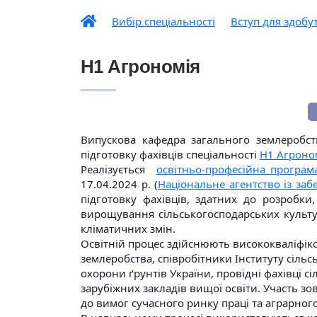
Вибір спеціальності
Вступ для здобу
H1 Агрономія
Випускова кафедра загального землеробст
підготовку фахівців спеціальності
Н1 Агроном
Реалізується
освітньо-професійна програм
17.04.2024 р. (
Національне агентство із забе
підготовку фахівців, здатних до розробки
вирощування сільськогосподарських культу
кліматичних змін.
Освітній процес здійснюють висококваліфік
землеробства, співробітники Інституту сільс
охорони ґрунтів України, провідні фахівці 
зарубіжних закладів вищої освіти. Участь зо
до вимог сучасного ринку праці та аграрно