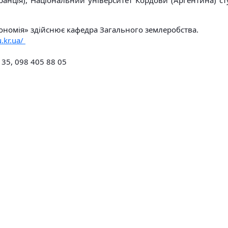
ранція), Національний університет Кордови (Аргентина) с
рономія» здійснює кафедра Загального землеробства.
u.kr.ua/
 35, 098 405 88 05