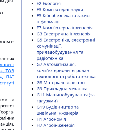
ям для
E2 Екологія
F3 Комп’ютерні науки
в в
F5 Кібербезпека та захист
інформації
F7 Комп’ютерна інженерія
G3 Електрична інженерія
G5 Електроніка, електронні
оном із
комунікації,
приладобудування та
радіотехніка
ваннях
G7 Автоматизація,
мінвест
комп’ютерно-інтегровані
a», ТОВ
технології та робототехніка
», ПАТ
G8 Матеріалознавство
ституті
G9 Прикладна механіка
G11 Машинобудування (за
том та
галузями)
рситет
G19 Будівництво та
Георга-
цивільна інженерія
омічна
H1 Агрономія
анція),
H7 Агроінженерія