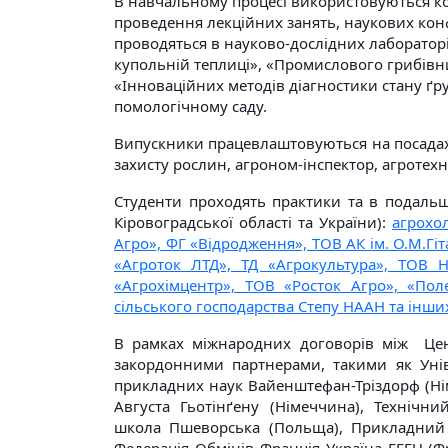
В навчальному процесі використовуються к
проведення лекційних занять, наукових конф
проводяться в науково-дослідних лаборатор
купольній теплиці», «Промислового грибівни
«Інноваційних методів діагностики стану ґру
помологічному саду.
Випускники працевлаштовуються на посадах:
захисту рослин, агроном-інспектор, агротехні
Студенти проходять практики та в подал
Кіровоградської області та України):
агрохо
Агро», ФГ «Відродження», ТОВ АК ім. О.М.Гіт
«Агроток ЛТД», ТД «Агрокультура», ТОВ 
«Агрохімцентр», ТОВ «Росток Агро», «Поле
сільського господарства Степу НААН та інши
В рамках міжнародних договорів між Цен
закордонними партнерами, такими як Уніве
прикладних наук Вайенштефан-Тріздорф (Нім
Августа Гьотінґену (Німеччина), Технічн
школа Пшеворська (Польща), Прикладний ун