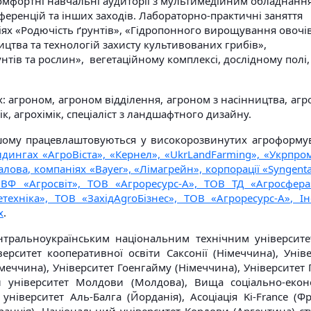
омфортні навчальні аудиторії з мультимедійним обладнанн
еренцій та інших заходів. Лабораторно-практичні заняття
іях «Родючість ґрунтів», «Гідропонного вирощування овочі
цтва та технологій захисту культивованих грибів»,
нтів та рослин», вегетаційному комплексі, дослідному полі,
 агроном, агроном відділення, агроном з насінництва, агр
к, агрохімік, спеціаліст з ландшафтного дизайну.
ьшому працевлаштовуються у високорозвинутих агроформу
лдингах «АгроВіста», «Кернел», «UkrLandFarming», «Укрпро
алова, компаніях «Bayer», «Лімагрейн», корпорації «Syngent
НВФ «Агросвіт», ТОВ «Агроресурс-А», ТОВ ТД «Агросфера
техніка», ТОВ «ЗахідАgroБізнес», ТОВ «Агроресурс-А», Ін
х
.
тральноукраїнським національним технічним університе
рситет кооперативної освіти Саксонії (Німеччина), Уніве
еччина), Університет Гоенгайму (Німеччина), Університет 
ий університет Молдови (Молдова), Вища соціально-екон
іверситет Аль-Балга (Йорданія), Асоціація Ki-France (Фр