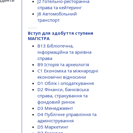
туденти
J2 Готельно-ресторанна
справа та кейтеринг
J8 Автомобільний
транспорт
Вступ для здобуття ступеня
МАГІСТРА
B13 Бібліотечна,
інформаційна та архівна
справа
B9 Історія та археологія
C1 Економіка та міжнародні
економічні відносини
D1 Облік і оподаткування
D2 Фінанси, банківська
справа, страхування та
фондовий ринок
D3 Менеджмент
D4 Публічне управління та
адміністрування
D5 Маркетинг