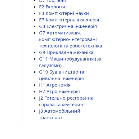
D7 Торгівля
E2 Екологія
F3 Комп’ютерні науки
F7 Комп’ютерна інженерія
G3 Електрична інженерія
G7 Автоматизація,
комп’ютерно-інтегровані
технології та робототехніка
G9 Прикладна механіка
G11 Машинобудування (за
галузями)
G19 Будівництво та
цивільна інженерія
H1 Агрономія
Н7 Агроінженерія
J2 Готельно-ресторанна
справа та кейтеринг
J8 Автомобільний
транспорт